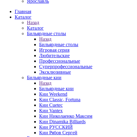
Ярославль
Главная
Каталог
Назад
Каталог
Бильярдные столы
Назад
Бильярдные столы
Игровая серия
Любительские
Профессиональные
Суперпрофессиональные
Эксклюзивные
Бильярдные кии
Назад
Бильярдные кии
Кии Weekend
Кии Classic, Fortuna
Кии Cuetec
Кии Vantex
Кии Николаенко Максим
Кии Dinamika Billiards
Кии РУССКИЙ
Кии Рябов Сергей