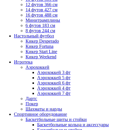
12 футов 366 см
14 футов 427 см
16 футов 488 см
Минитрамплины
6 футов 183 см
8 футов 244 см
Настольный футбол
Кикер Desperado
Кикер Fortuna
Кикер Start Line
Кикер Weekend
Игротека
Аэрохоккей
Аэрохоккей 3 фт
Аэрохоккей 5 фт
Аэрохоккей 6 фт
Аэрохоккей 4 фт
Аэрохоккей 7 фт
Дартс
Покер
Шахматы и нарды
Спортивное оборудование
Баскетбольные щиты и стойки
Баскетбольные кольца и аксессуары
Баскетбольные стойки