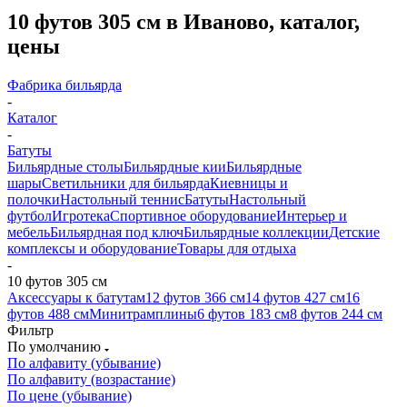
10 футов 305 см в Иваново, каталог,
цены
Фабрика бильярда
-
Каталог
-
Батуты
Бильярдные столы
Бильярдные кии
Бильярдные
шары
Светильники для бильярда
Киевницы и
полочки
Настольный теннис
Батуты
Настольный
футбол
Игротека
Спортивное оборудование
Интерьер и
мебель
Бильярдная под ключ
Бильярдные коллекции
Детские
комплексы и оборудование
Товары для отдыха
-
10 футов 305 см
Аксессуары к батутам
12 футов 366 см
14 футов 427 см
16
футов 488 см
Минитрамплины
6 футов 183 см
8 футов 244 см
Фильтр
По умолчанию
По алфавиту (убывание)
По алфавиту (возрастание)
По цене (убывание)