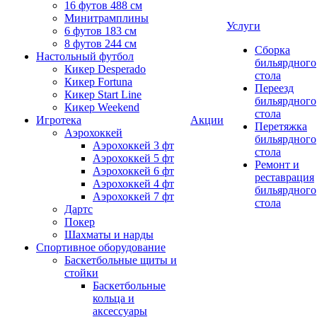
16 футов 488 см
Минитрамплины
Услуги
6 футов 183 см
8 футов 244 см
Сборка
Настольный футбол
бильярдного
Кикер Desperado
стола
Кикер Fortuna
Переезд
Кикер Start Line
бильярдного
Кикер Weekend
стола
Игротека
Акции
Перетяжка
Аэрохоккей
бильярдного
Аэрохоккей 3 фт
стола
Аэрохоккей 5 фт
Ремонт и
Аэрохоккей 6 фт
реставрация
Аэрохоккей 4 фт
бильярдного
Аэрохоккей 7 фт
стола
Дартс
Покер
Шахматы и нарды
Спортивное оборудование
Баскетбольные щиты и
стойки
Баскетбольные
кольца и
аксессуары