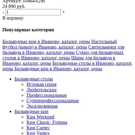
Артикул: 10464A2M
24 890
руб.
-
+
В корзину
Популярные категории
Бильярдные кии в Иваново, каталог, цены
Настольный
футбол (кикер) в Иваново, каталог, цены
Светильники для
бильярда в Иваново, каталог, цены
Сукно для бильярдных
столов в Иваново, каталог, цены
Шары для бильярда в
Иваново, каталог, цены
Бильярдные столы в Иваново, каталог,
цены
Бильярдные кии в Иваново, каталог, цены
Бильярдные столы
Игровая серия
Любительские
Профессиональные
Суперпрофессиональные
Эксклюзивные
Бильярдные кии
Кии Weekend
Кии Classic, Fortuna
Кии Cuetec
Кии Vantex