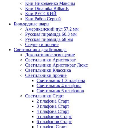
Кии Николаенко Максим
Кии Dinamika Billiards
Кии РУССКИЙ
Кии Рябов Сергей
Бильярдные шары
Американский пул 57,2 мм
Русская пирамида 60,3 мм
Русская пирамида 68 мм
Снукер и прочие
Светильники для бильярда
Декоративное освещение
Светильники Аристократ
Светильники Аристократ Люкс
Светильники Классика
Светильники прочие
Светильник 1-3 плафона
Светильник 4 плафона
Светильник 6 плафонов
Светильники Старт
2 плафона Старт
3 плафона Старт
4 плафона Старт
5 плафонов Старт
6 плафонов Старт
1 плафон Старт