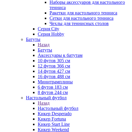
Наборы аксессуаров для настольного
тенниса
Ракетки для настольного тенниса
Сетки для настольного тенниса
Чехлы для теннисных столов
Серия City
Серия Hobby
Батуты
Назад
Батуты
Аксессуары к батутам
10 футов 305 см
12 футов 366 см
14 футов 427 см
16 футов 488 см
Минитрамплины
6 футов 183 см
8 футов 244 см
Настольный футбол
Назад
Настольный футбол
Кикер Desperado
Кикер Fortuna
Кикер Start Line
Кикер Weekend