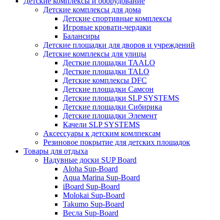
Детские комплексы и оборудование
Детские комплексы для дома
Детские спортивные комплексы
Игровые кровати-чердаки
Балансиры
Детские площадки для дворов и учреждений
Детские комплексы для улицы
Десткие площадки TAALO
Десткие площадки TALO
Детские комплексы DFC
Детские площадки Самсон
Детские площадки SLP SYSTEMS
Детские площадки Сибирика
Детские площадки Элемент
Качели SLP SYSTEMS
Аксессуары к детским комлпексам
Резиновое покрытие для детских площадок
Товары для отдыха
Надувные доски SUP Board
Aloha Sup-Board
Aqua Marina Sup-Board
iBoard Sup-Board
Molokai Sup-Board
Takumo Sup-Board
Весла Sup-Board