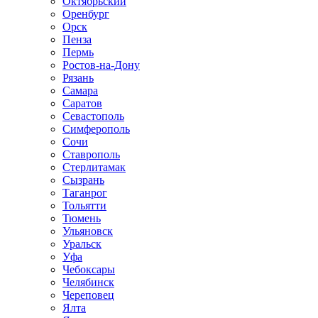
Октябрьский
Оренбург
Орск
Пенза
Пермь
Ростов-на-Дону
Рязань
Самара
Саратов
Севастополь
Симферополь
Сочи
Ставрополь
Стерлитамак
Сызрань
Таганрог
Тольятти
Тюмень
Ульяновск
Уральск
Уфа
Чебоксары
Челябинск
Череповец
Ялта