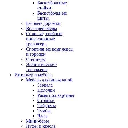
Баскетбольные
стойки
Баскетбольные
щиты
Беговые дорожки
Велотренажеры
Силовые, гребные,
инверсионные
тренажеры
Спортивные комплексы
и городки
Степперы
Эллиптические
тренажеры
Интерьер и мебель
Мебель для бильярдной
Зеркала
Полочки
Рамы под картины
Столики
Табуреты
Тумбы
Часы
Мини-бары
Пуфы и кресла