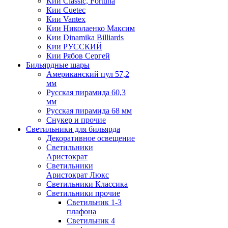
Кии Classic, Fortuna
Кии Cuetec
Кии Vantex
Кии Николаенко Максим
Кии Dinamika Billiards
Кии РУССКИЙ
Кии Рябов Сергей
Бильярдные шары
Американский пул 57,2
мм
Русская пирамида 60,3
мм
Русская пирамида 68 мм
Снукер и прочие
Светильники для бильярда
Декоративное освещение
Светильники
Аристократ
Светильники
Аристократ Люкс
Светильники Классика
Светильники прочие
Светильник 1-3
плафона
Светильник 4