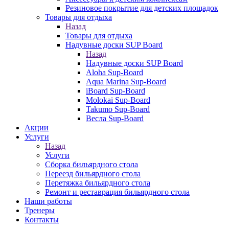
Резиновое покрытие для детских площадок
Товары для отдыха
Назад
Товары для отдыха
Надувные доски SUP Board
Назад
Надувные доски SUP Board
Aloha Sup-Board
Aqua Marina Sup-Board
iBoard Sup-Board
Molokai Sup-Board
Takumo Sup-Board
Весла Sup-Board
Акции
Услуги
Назад
Услуги
Сборка бильярдного стола
Переезд бильярдного стола
Перетяжка бильярдного стола
Ремонт и реставрация бильярдного стола
Наши работы
Тренеры
Контакты