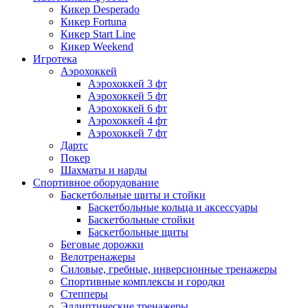
Кикер Desperado
Кикер Fortuna
Кикер Start Line
Кикер Weekend
Игротека
Аэрохоккей
Аэрохоккей 3 фт
Аэрохоккей 5 фт
Аэрохоккей 6 фт
Аэрохоккей 4 фт
Аэрохоккей 7 фт
Дартс
Покер
Шахматы и нарды
Спортивное оборудование
Баскетбольные щиты и стойки
Баскетбольные кольца и аксессуары
Баскетбольные стойки
Баскетбольные щиты
Беговые дорожки
Велотренажеры
Силовые, гребные, инверсионные тренажеры
Спортивные комплексы и городки
Степперы
Эллиптические тренажеры