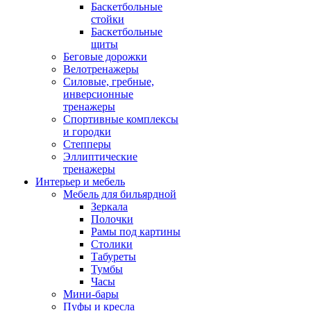
Баскетбольные
стойки
Баскетбольные
щиты
Беговые дорожки
Велотренажеры
Силовые, гребные,
инверсионные
тренажеры
Спортивные комплексы
и городки
Степперы
Эллиптические
тренажеры
Интерьер и мебель
Мебель для бильярдной
Зеркала
Полочки
Рамы под картины
Столики
Табуреты
Тумбы
Часы
Мини-бары
Пуфы и кресла