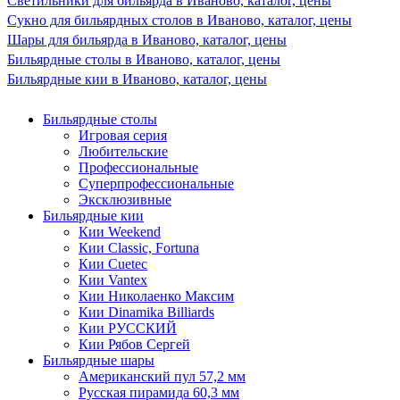
Светильники для бильярда в Иваново, каталог, цены
Сукно для бильярдных столов в Иваново, каталог, цены
Шары для бильярда в Иваново, каталог, цены
Бильярдные столы в Иваново, каталог, цены
Бильярдные кии в Иваново, каталог, цены
Бильярдные столы
Игровая серия
Любительские
Профессиональные
Суперпрофессиональные
Эксклюзивные
Бильярдные кии
Кии Weekend
Кии Classic, Fortuna
Кии Cuetec
Кии Vantex
Кии Николаенко Максим
Кии Dinamika Billiards
Кии РУССКИЙ
Кии Рябов Сергей
Бильярдные шары
Американский пул 57,2 мм
Русская пирамида 60,3 мм