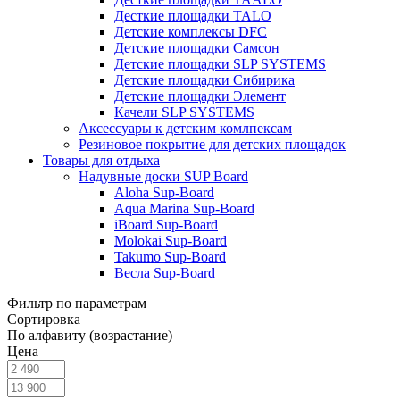
Десткие площадки TALO
Детские комплексы DFC
Детские площадки Самсон
Детские площадки SLP SYSTEMS
Детские площадки Сибирика
Детские площадки Элемент
Качели SLP SYSTEMS
Аксессуары к детским комлпексам
Резиновое покрытие для детских площадок
Товары для отдыха
Надувные доски SUP Board
Aloha Sup-Board
Aqua Marina Sup-Board
iBoard Sup-Board
Molokai Sup-Board
Takumo Sup-Board
Весла Sup-Board
Фильтр по параметрам
Сортировка
По алфавиту (возрастание)
Цена