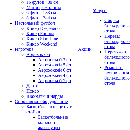
16 футов 488 см
Минитрамплины
Услуги
6 футов 183 см
8 футов 244 см
Сборка
Настольный футбол
бильярдного
Кикер Desperado
стола
Кикер Fortuna
Переезд
Кикер Start Line
бильярдного
Кикер Weekend
стола
Игротека
Акции
Перетяжка
Аэрохоккей
бильярдного
Аэрохоккей 3 фт
стола
Аэрохоккей 5 фт
Ремонт и
Аэрохоккей 6 фт
реставрация
Аэрохоккей 4 фт
бильярдного
Аэрохоккей 7 фт
стола
Дартс
Покер
Шахматы и нарды
Спортивное оборудование
Баскетбольные щиты и
стойки
Баскетбольные
кольца и
аксессуары