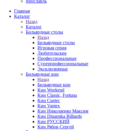
Ярославль
Главная
Каталог
Назад
Каталог
Бильярдные столы
Назад
Бильярдные столы
Игровая серия
Любительские
Профессиональные
Суперпрофессиональные
Эксклюзивные
Бильярдные кии
Назад
Бильярдные кии
Кии Weekend
Кии Classic, Fortuna
Кии Cuetec
Кии Vantex
Кии Николаенко Максим
Кии Dinamika Billiards
Кии РУССКИЙ
Кии Рябов Сергей