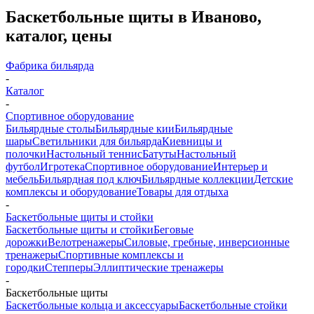
Баскетбольные щиты в Иваново,
каталог, цены
Фабрика бильярда
-
Каталог
-
Спортивное оборудование
Бильярдные столы
Бильярдные кии
Бильярдные
шары
Светильники для бильярда
Киевницы и
полочки
Настольный теннис
Батуты
Настольный
футбол
Игротека
Спортивное оборудование
Интерьер и
мебель
Бильярдная под ключ
Бильярдные коллекции
Детские
комплексы и оборудование
Товары для отдыха
-
Баскетбольные щиты и стойки
Баскетбольные щиты и стойки
Беговые
дорожки
Велотренажеры
Силовые, гребные, инверсионные
тренажеры
Спортивные комплексы и
городки
Степперы
Эллиптические тренажеры
-
Баскетбольные щиты
Баскетбольные кольца и аксессуары
Баскетбольные стойки