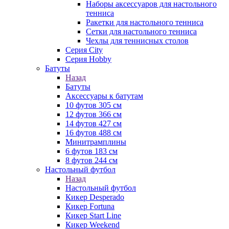
Наборы аксессуаров для настольного
тенниса
Ракетки для настольного тенниса
Сетки для настольного тенниса
Чехлы для теннисных столов
Серия City
Серия Hobby
Батуты
Назад
Батуты
Аксессуары к батутам
10 футов 305 см
12 футов 366 см
14 футов 427 см
16 футов 488 см
Минитрамплины
6 футов 183 см
8 футов 244 см
Настольный футбол
Назад
Настольный футбол
Кикер Desperado
Кикер Fortuna
Кикер Start Line
Кикер Weekend