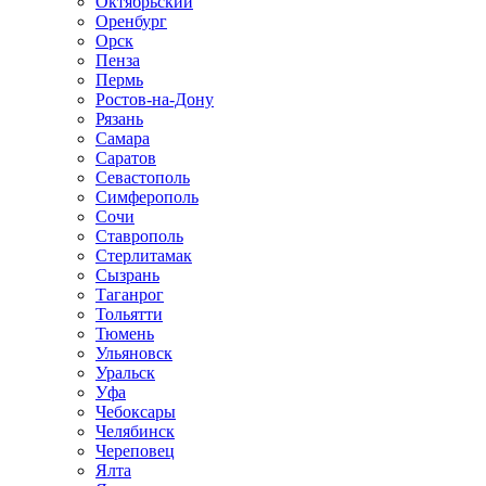
Октябрьский
Оренбург
Орск
Пенза
Пермь
Ростов-на-Дону
Рязань
Самара
Саратов
Севастополь
Симферополь
Сочи
Ставрополь
Стерлитамак
Сызрань
Таганрог
Тольятти
Тюмень
Ульяновск
Уральск
Уфа
Чебоксары
Челябинск
Череповец
Ялта