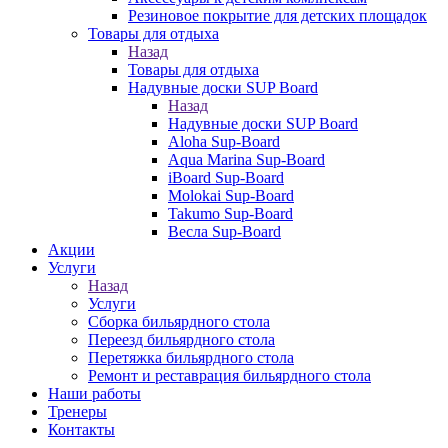
Резиновое покрытие для детских площадок
Товары для отдыха
Назад
Товары для отдыха
Надувные доски SUP Board
Назад
Надувные доски SUP Board
Aloha Sup-Board
Aqua Marina Sup-Board
iBoard Sup-Board
Molokai Sup-Board
Takumo Sup-Board
Весла Sup-Board
Акции
Услуги
Назад
Услуги
Сборка бильярдного стола
Переезд бильярдного стола
Перетяжка бильярдного стола
Ремонт и реставрация бильярдного стола
Наши работы
Тренеры
Контакты