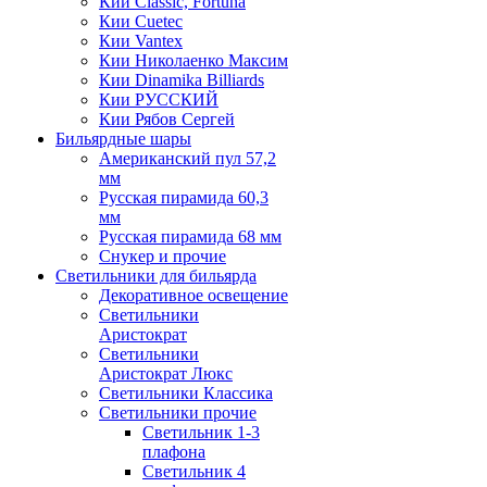
Кии Classic, Fortuna
Кии Cuetec
Кии Vantex
Кии Николаенко Максим
Кии Dinamika Billiards
Кии РУССКИЙ
Кии Рябов Сергей
Бильярдные шары
Американский пул 57,2
мм
Русская пирамида 60,3
мм
Русская пирамида 68 мм
Снукер и прочие
Светильники для бильярда
Декоративное освещение
Светильники
Аристократ
Светильники
Аристократ Люкс
Светильники Классика
Светильники прочие
Светильник 1-3
плафона
Светильник 4