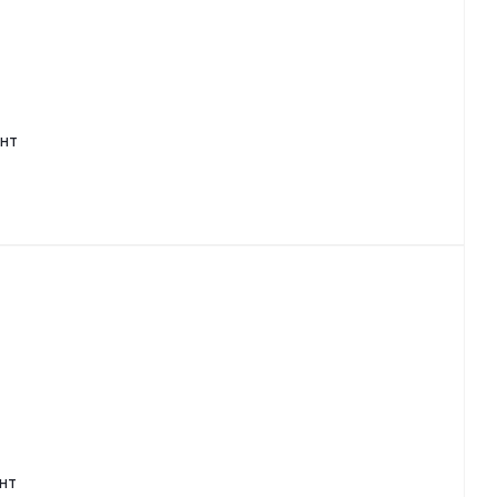
ент
нт