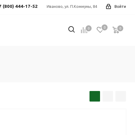
7 (800) 444-17-52
Иваново, ул. П.Коммуны, 84
Войти
0
0
0
0