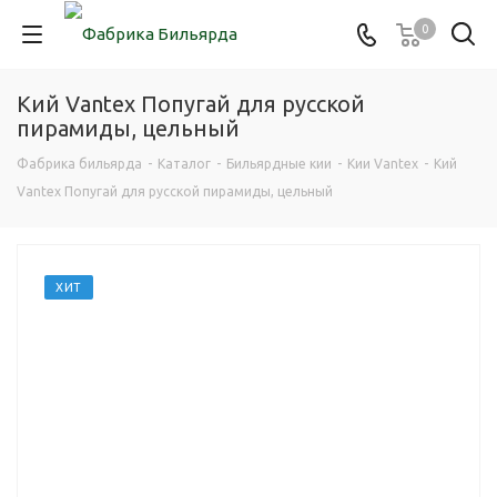
0
Кий Vantex Попугай для русской
пирамиды, цельный
Фабрика бильярда
-
Каталог
-
Бильярдные кии
-
Кии Vantex
-
Кий
Vantex Попугай для русской пирамиды, цельный
ХИТ