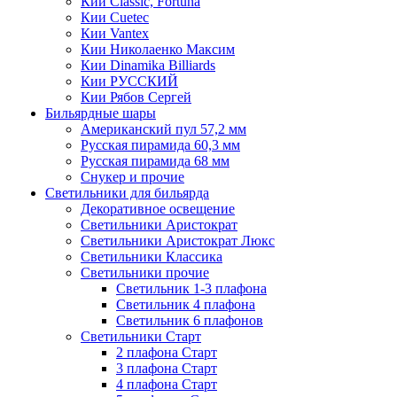
Кии Classic, Fortuna
Кии Cuetec
Кии Vantex
Кии Николаенко Максим
Кии Dinamika Billiards
Кии РУССКИЙ
Кии Рябов Сергей
Бильярдные шары
Американский пул 57,2 мм
Русская пирамида 60,3 мм
Русская пирамида 68 мм
Снукер и прочие
Светильники для бильярда
Декоративное освещение
Светильники Аристократ
Светильники Аристократ Люкс
Светильники Классика
Светильники прочие
Светильник 1-3 плафона
Светильник 4 плафона
Светильник 6 плафонов
Светильники Старт
2 плафона Старт
3 плафона Старт
4 плафона Старт