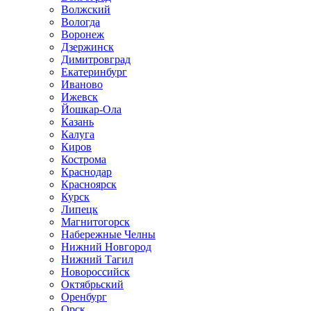
Волжский
Вологда
Воронеж
Дзержинск
Димитровград
Екатеринбург
Иваново
Ижевск
Йошкар-Ола
Казань
Калуга
Киров
Кострома
Краснодар
Красноярск
Курск
Липецк
Магнитогорск
Набережные Челны
Нижний Новгород
Нижний Тагил
Новороссийск
Октябрьский
Оренбург
Орск