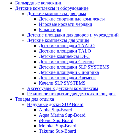
Бильярдные коллекции
Детские комплексы и оборудование
Детские комплексы для дома
Детские спортивные комплексы
Игровые кровати-чердаки
Балансиры
Детские площадки для дворов и учреждений
Детские комплексы для улицы
Десткие площадки TAALO
Десткие площадки TALO
Детские комплексы DFC
Детские площадки Самсон
Детские площадки SLP SYSTEMS
Детские площадки Сибирика
Детские площадки Элемент
Качели SLP SYSTEMS
Аксессуары к детским комлпексам
Резиновое покрытие для детских площадок
Товары для отдыха
Надувные доски SUP Board
Aloha Sup-Board
Aqua Marina Sup-Board
iBoard Sup-Board
Molokai Sup-Board
Takumo Sup-Board