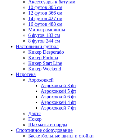
Аксессуары к батутам
10 футов 305 см
12 футов 366 см
14 футов 427 см
16 футов 488 см
Минитрамплины
6 футов 183 см
8 футов 244 см
Настольный футбол
Кикер Desperado
Кикер Fortuna
Кикер Start Line
Кикер Weekend
Игротека
Аэрохоккей
Аэрохоккей 3 фт
Аэрохоккей 5 фт
Аэрохоккей 6 фт
Аэрохоккей 4 фт
Аэрохоккей 7 фт
Дартс
Покер
Шахматы и нарды
Спортивное оборудование
Баскетбольные щиты и стойки