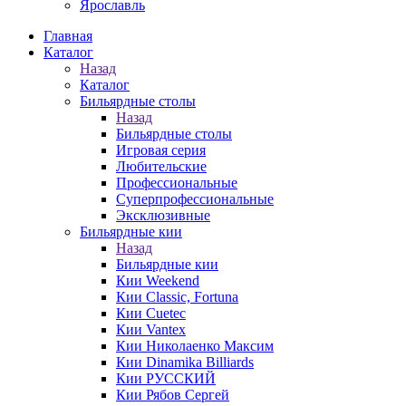
Ярославль
Главная
Каталог
Назад
Каталог
Бильярдные столы
Назад
Бильярдные столы
Игровая серия
Любительские
Профессиональные
Суперпрофессиональные
Эксклюзивные
Бильярдные кии
Назад
Бильярдные кии
Кии Weekend
Кии Classic, Fortuna
Кии Cuetec
Кии Vantex
Кии Николаенко Максим
Кии Dinamika Billiards
Кии РУССКИЙ
Кии Рябов Сергей