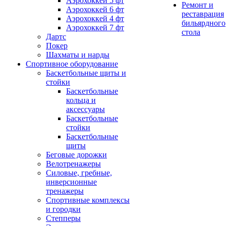
Аэрохоккей 5 фт
Ремонт и
Аэрохоккей 6 фт
реставрация
Аэрохоккей 4 фт
бильярдного
Аэрохоккей 7 фт
стола
Дартс
Покер
Шахматы и нарды
Спортивное оборудование
Баскетбольные щиты и
стойки
Баскетбольные
кольца и
аксессуары
Баскетбольные
стойки
Баскетбольные
щиты
Беговые дорожки
Велотренажеры
Силовые, гребные,
инверсионные
тренажеры
Спортивные комплексы
и городки
Степперы