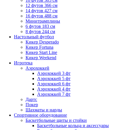
10 футов 305 см
12 футов 366 см
14 футов 427 см
16 футов 488 см
Минитрамплины
6 футов 183 см
8 футов 244 см
Настольный футбол
Кикер Desperado
Кикер Fortuna
Кикер Start Line
Кикер Weekend
Игротека
Аэрохоккей
Аэрохоккей 3 фт
Аэрохоккей 5 фт
Аэрохоккей 6 фт
Аэрохоккей 4 фт
Аэрохоккей 7 фт
Дартс
Покер
Шахматы и нарды
Спортивное оборудование
Баскетбольные щиты и стойки
Баскетбольные кольца и аксессуары