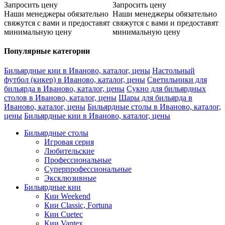
Запросить цену
Запросить цену
Наши менеджеры обязательно
Наши менеджеры обязательно
свяжутся с вами и предоставят
свяжутся с вами и предоставят
минимальную цену
минимальную цену
Популярные категории
Бильярдные кии в Иваново, каталог, цены
Настольный
футбол (кикер) в Иваново, каталог, цены
Светильники для
бильярда в Иваново, каталог, цены
Сукно для бильярдных
столов в Иваново, каталог, цены
Шары для бильярда в
Иваново, каталог, цены
Бильярдные столы в Иваново, каталог,
цены
Бильярдные кии в Иваново, каталог, цены
Бильярдные столы
Игровая серия
Любительские
Профессиональные
Суперпрофессиональные
Эксклюзивные
Бильярдные кии
Кии Weekend
Кии Classic, Fortuna
Кии Cuetec
Кии Vantex