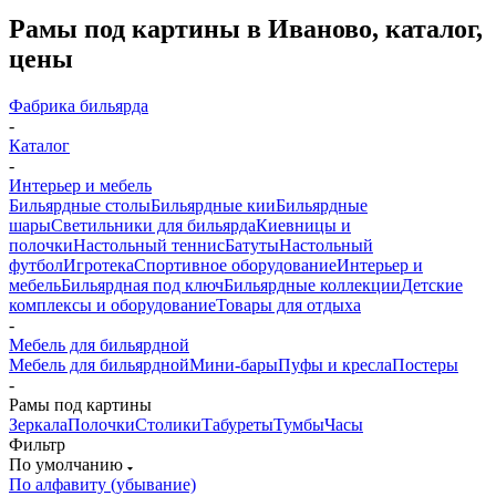
Рамы под картины в Иваново, каталог,
цены
Фабрика бильярда
-
Каталог
-
Интерьер и мебель
Бильярдные столы
Бильярдные кии
Бильярдные
шары
Светильники для бильярда
Киевницы и
полочки
Настольный теннис
Батуты
Настольный
футбол
Игротека
Спортивное оборудование
Интерьер и
мебель
Бильярдная под ключ
Бильярдные коллекции
Детские
комплексы и оборудование
Товары для отдыха
-
Мебель для бильярдной
Мебель для бильярдной
Мини-бары
Пуфы и кресла
Постеры
-
Рамы под картины
Зеркала
Полочки
Столики
Табуреты
Тумбы
Часы
Фильтр
По умолчанию
По алфавиту (убывание)