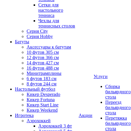
Сетки для
настольного
тенниса
Чехлы для
теннисных столов
Серия City
Серия Hobby
Батуты
Аксессуары к батутам
10 футов 305 см
12 футов 366 см
14 футов 427 см
16 футов 488 см
Минитрамплины
Услуги
6 футов 183 см
8 футов 244 см
Сборка
Настольный футбол
бильярдного
Кикер Desperado
стола
Кикер Fortuna
Переезд
Кикер Start Line
бильярдного
Кикер Weekend
стола
Игротека
Акции
Перетяжка
Аэрохоккей
бильярдного
Аэрохоккей 3 фт
стола