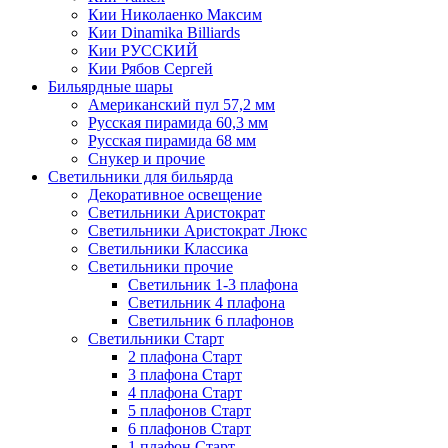
Кии Николаенко Максим
Кии Dinamika Billiards
Кии РУССКИЙ
Кии Рябов Сергей
Бильярдные шары
Американский пул 57,2 мм
Русская пирамида 60,3 мм
Русская пирамида 68 мм
Снукер и прочие
Светильники для бильярда
Декоративное освещение
Светильники Аристократ
Светильники Аристократ Люкс
Светильники Классика
Светильники прочие
Светильник 1-3 плафона
Светильник 4 плафона
Светильник 6 плафонов
Светильники Старт
2 плафона Старт
3 плафона Старт
4 плафона Старт
5 плафонов Старт
6 плафонов Старт
1 плафон Старт