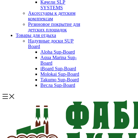
Качели SLP
SYSTEMS
Аксессуары к детским
комлпексам
Резиновое покрытие для
детских площадок
Товары для отдыха
Надувные доски SUP
Board
Aloha Sup-Board
Aqua Marina Sup-
Board
iBoard Sup-Board
Molokai Sup-Board
Takumo Sup-Board
Весла Sup-Board