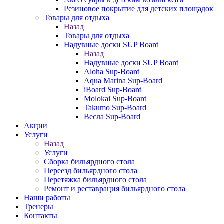
Резиновое покрытие для детских площадок
Товары для отдыха
Назад
Товары для отдыха
Надувные доски SUP Board
Назад
Надувные доски SUP Board
Aloha Sup-Board
Aqua Marina Sup-Board
iBoard Sup-Board
Molokai Sup-Board
Takumo Sup-Board
Весла Sup-Board
Акции
Услуги
Назад
Услуги
Сборка бильярдного стола
Переезд бильярдного стола
Перетяжка бильярдного стола
Ремонт и реставрация бильярдного стола
Наши работы
Тренеры
Контакты