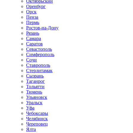
Октябрьский
Оренбург
Орск
Пенза
Пермь
Ростов-на-Дону
Рязань
Самара
Саратов
Севастополь
Симферополь
Сочи
Ставрополь
Стерлитамак
Сызрань
Таганрог
Тольятти
Тюмень
Ульяновск
Уральск
Уфа
Чебоксары
Челябинск
Череповец
Ялта