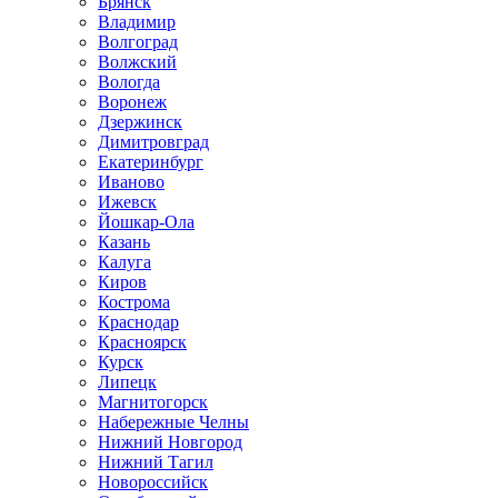
Брянск
Владимир
Волгоград
Волжский
Вологда
Воронеж
Дзержинск
Димитровград
Екатеринбург
Иваново
Ижевск
Йошкар-Ола
Казань
Калуга
Киров
Кострома
Краснодар
Красноярск
Курск
Липецк
Магнитогорск
Набережные Челны
Нижний Новгород
Нижний Тагил
Новороссийск