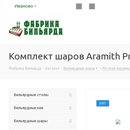
Иваново
Комплект шаров Aramith P
Фабрика бильярда
-
Каталог
-
Бильярдные шары
-
Русская пирами
Бильярдные столы
ХИТ
Бильярдные кии
Бильярдные шары