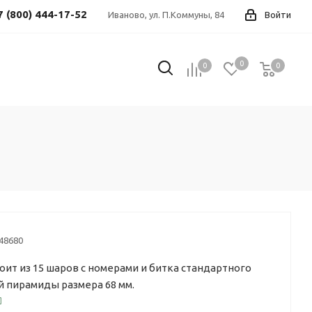
7 (800) 444-17-52
Иваново, ул. П.Коммуны, 84
Войти
0
0
0
0
48680
оит из 15 шаров с номерами и битка стандартного
й пирамиды размера 68 мм.