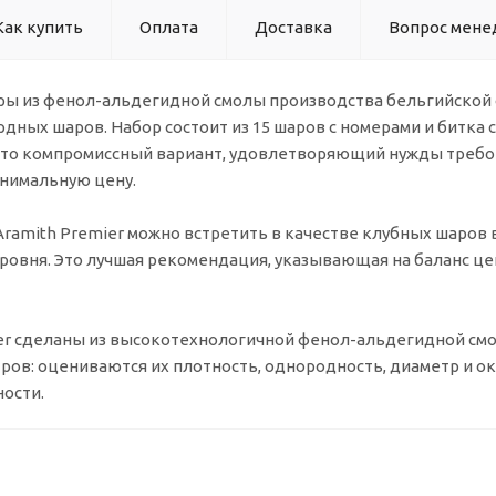
Как купить
Оплата
Доставка
Вопрос мене
ары из фенол-альдегидной смолы производства бельгийской ф
дных шаров. Набор состоит из 15 шаров с номерами и битка 
 это компромиссный вариант, удовлетворяющий нужды требо
инимальную цену.
Aramith Premier можно встретить в качестве клубных шаров
уровня. Это лучшая рекомендация, указывающая на баланс ц
er сделаны из высокотехнологичной фенол-альдегидной смо
ров: оцениваются их плотность, однородность, диаметр и окр
ости.