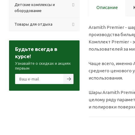
Детские комплексы и
Описание
оборудование
Товары для отдыха
Aramith Premier - ш
производства бильяр
Комплект Premier -
Будьте всегда в
пользователей за м
курсе!
Чаще всего, именно 
Узнавайте о скидках и акциях
первым
среднего ценового 
использования.
Шары Aramith Premi
целому ряду парамет
и полировки поверхн