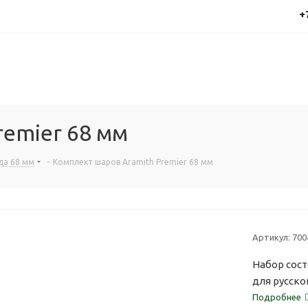
+
remier 68 мм
да 68 мм
-
Комплект шаров Aramith Premier 68 мм
Артикул:
700
Набор сост
для русско
Подробнее