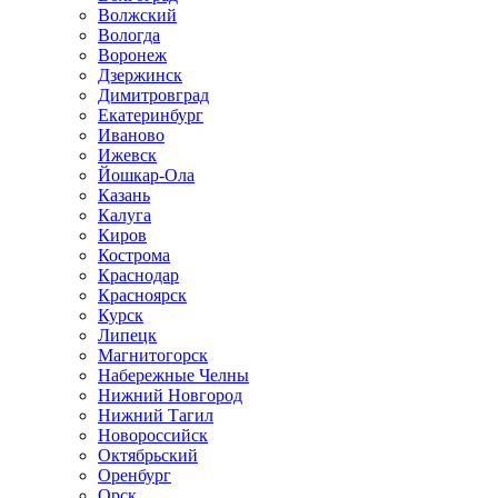
Волжский
Вологда
Воронеж
Дзержинск
Димитровград
Екатеринбург
Иваново
Ижевск
Йошкар-Ола
Казань
Калуга
Киров
Кострома
Краснодар
Красноярск
Курск
Липецк
Магнитогорск
Набережные Челны
Нижний Новгород
Нижний Тагил
Новороссийск
Октябрьский
Оренбург
Орск