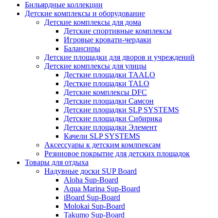
Бильярдные коллекции
Детские комплексы и оборудование
Детские комплексы для дома
Детские спортивные комплексы
Игровые кровати-чердаки
Балансиры
Детские площадки для дворов и учреждений
Детские комплексы для улицы
Десткие площадки TAALO
Десткие площадки TALO
Детские комплексы DFC
Детские площадки Самсон
Детские площадки SLP SYSTEMS
Детские площадки Сибирика
Детские площадки Элемент
Качели SLP SYSTEMS
Аксессуары к детским комлпексам
Резиновое покрытие для детских площадок
Товары для отдыха
Надувные доски SUP Board
Aloha Sup-Board
Aqua Marina Sup-Board
iBoard Sup-Board
Molokai Sup-Board
Takumo Sup-Board