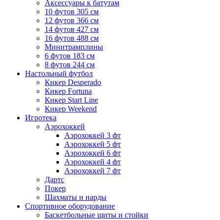
Аксессуары к батутам
10 футов 305 см
12 футов 366 см
14 футов 427 см
16 футов 488 см
Минитрамплины
6 футов 183 см
8 футов 244 см
Настольный футбол
Кикер Desperado
Кикер Fortuna
Кикер Start Line
Кикер Weekend
Игротека
Аэрохоккей
Аэрохоккей 3 фт
Аэрохоккей 5 фт
Аэрохоккей 6 фт
Аэрохоккей 4 фт
Аэрохоккей 7 фт
Дартс
Покер
Шахматы и нарды
Спортивное оборудование
Баскетбольные щиты и стойки