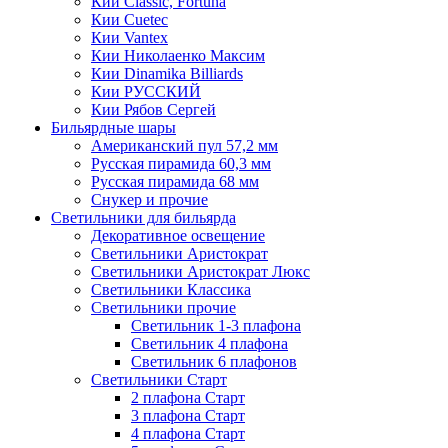
Кии Classic, Fortuna
Кии Cuetec
Кии Vantex
Кии Николаенко Максим
Кии Dinamika Billiards
Кии РУССКИЙ
Кии Рябов Сергей
Бильярдные шары
Американский пул 57,2 мм
Русская пирамида 60,3 мм
Русская пирамида 68 мм
Снукер и прочие
Светильники для бильярда
Декоративное освещение
Светильники Аристократ
Светильники Аристократ Люкс
Светильники Классика
Светильники прочие
Светильник 1-3 плафона
Светильник 4 плафона
Светильник 6 плафонов
Светильники Старт
2 плафона Старт
3 плафона Старт
4 плафона Старт