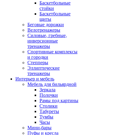
Баскетбольные
стойки
Баскетбольные
щиты
Беговые дорожки
Велотренажеры
Силовые, гребные,
инверсионные
тренажеры
Спортивные комплексы
и городки
Степперы
Эллиптические
тренажеры
Интерьер и мебель
Мебель для бильярдной
Зеркала
Полочки
Рамы под картины
Столики
Табуреты
Тумбы
Часы
Мини-бары
Пуфы и кресла