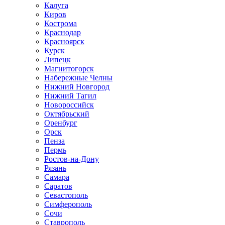
Калуга
Киров
Кострома
Краснодар
Красноярск
Курск
Липецк
Магнитогорск
Набережные Челны
Нижний Новгород
Нижний Тагил
Новороссийск
Октябрьский
Оренбург
Орск
Пенза
Пермь
Ростов-на-Дону
Рязань
Самара
Саратов
Севастополь
Симферополь
Сочи
Ставрополь