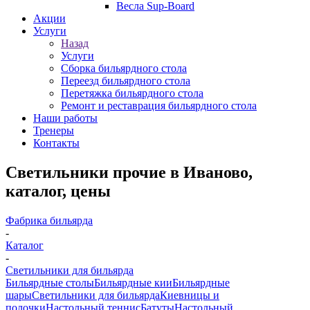
Весла Sup-Board
Акции
Услуги
Назад
Услуги
Сборка бильярдного стола
Переезд бильярдного стола
Перетяжка бильярдного стола
Ремонт и реставрация бильярдного стола
Наши работы
Тренеры
Контакты
Светильники прочие в Иваново,
каталог, цены
Фабрика бильярда
-
Каталог
-
Светильники для бильярда
Бильярдные столы
Бильярдные кии
Бильярдные
шары
Светильники для бильярда
Киевницы и
полочки
Настольный теннис
Батуты
Настольный