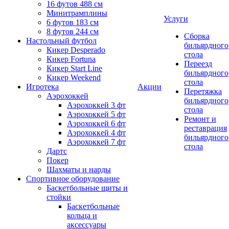
16 футов 488 см
Минитрамплины
Услуги
6 футов 183 см
8 футов 244 см
Сборка
Настольный футбол
бильярдного
Кикер Desperado
стола
Кикер Fortuna
Переезд
Кикер Start Line
бильярдного
Кикер Weekend
стола
Игротека
Акции
Перетяжка
Аэрохоккей
бильярдного
Аэрохоккей 3 фт
стола
Аэрохоккей 5 фт
Ремонт и
Аэрохоккей 6 фт
реставрация
Аэрохоккей 4 фт
бильярдного
Аэрохоккей 7 фт
стола
Дартс
Покер
Шахматы и нарды
Спортивное оборудование
Баскетбольные щиты и
стойки
Баскетбольные
кольца и
аксессуары