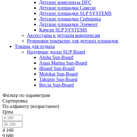
Детские комплексы DFC
Детские площадки Самсон
Детские площадки SLP SYSTEMS
Детские площадки Сибирика
Детские площадки Элемент
Качели SLP SYSTEMS
Аксессуары к детским комлпексам
Резиновое покрытие для детских площадок
Товары для отдыха
Надувные доски SUP Board
Aloha Sup-Board
Aqua Marina Sup-Board
iBoard Sup-Board
Molokai Sup-Board
Takumo Sup-Board
Весла Sup-Board
Фильтр по параметрам
Сортировка
По алфавиту (возрастание)
Цена
4 160
9 680