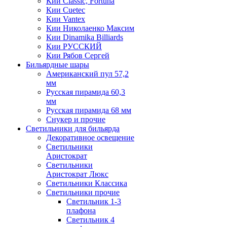
Кии Classic, Fortuna
Кии Cuetec
Кии Vantex
Кии Николаенко Максим
Кии Dinamika Billiards
Кии РУССКИЙ
Кии Рябов Сергей
Бильярдные шары
Американский пул 57,2
мм
Русская пирамида 60,3
мм
Русская пирамида 68 мм
Снукер и прочие
Светильники для бильярда
Декоративное освещение
Светильники
Аристократ
Светильники
Аристократ Люкс
Светильники Классика
Светильники прочие
Светильник 1-3
плафона
Светильник 4