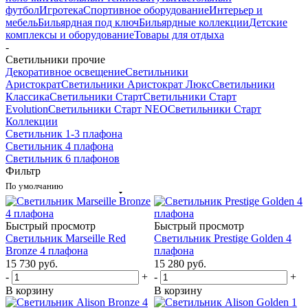
футбол
Игротека
Спортивное оборудование
Интерьер и
мебель
Бильярдная под ключ
Бильярдные коллекции
Детские
комплексы и оборудование
Товары для отдыха
-
Светильники прочие
Декоративное освещение
Светильники
Аристократ
Светильники Аристократ Люкс
Светильники
Классика
Светильники Старт
Светильники Старт
Evolution
Светильники Старт NEO
Светильники Старт
Коллекции
Светильник 1-3 плафона
Светильник 4 плафона
Светильник 6 плафонов
Фильтр
По умолчанию
Быстрый просмотр
Быстрый просмотр
Светильник Marseille Red
Светильник Prestige Golden 4
Bronze 4 плафона
плафона
15 730
руб.
15 280
руб.
-
+
-
+
В корзину
В корзину