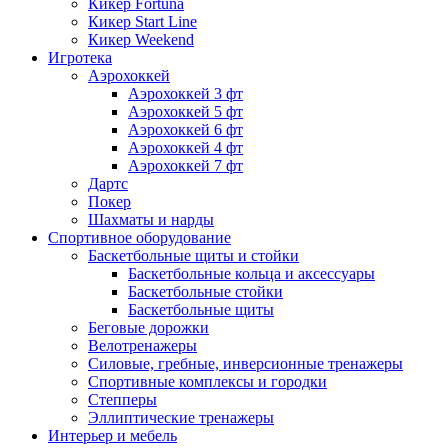
Кикер Fortuna
Кикер Start Line
Кикер Weekend
Игротека
Аэрохоккей
Аэрохоккей 3 фт
Аэрохоккей 5 фт
Аэрохоккей 6 фт
Аэрохоккей 4 фт
Аэрохоккей 7 фт
Дартс
Покер
Шахматы и нарды
Спортивное оборудование
Баскетбольные щиты и стойки
Баскетбольные кольца и аксессуары
Баскетбольные стойки
Баскетбольные щиты
Беговые дорожки
Велотренажеры
Силовые, гребные, инверсионные тренажеры
Спортивные комплексы и городки
Степперы
Эллиптические тренажеры
Интерьер и мебель