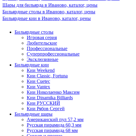
Шары для бильярда в Иваново, каталог, цены
Бильярдные столы в Иваново, каталог, цены
Бильярдные кии в Иваново, каталог, цены
Бильярдные столы
Игровая серия
Любительские
Профессиональные
Суперпрофессиональные
Эксклюзивные
Бильярдные кии
Кии Weekend
Кии Classic, Fortuna
Кии Cuetec
Кии Vantex
Кии Николаенко Максим
Кии Dinamika Billiards
Кии РУССКИЙ
Кии Рябов Сергей
Бильярдные шары
Американский пул 57,2 мм
Русская пирамида 60,3 мм
Русская пирамида 68 мм
Снукер и прочие