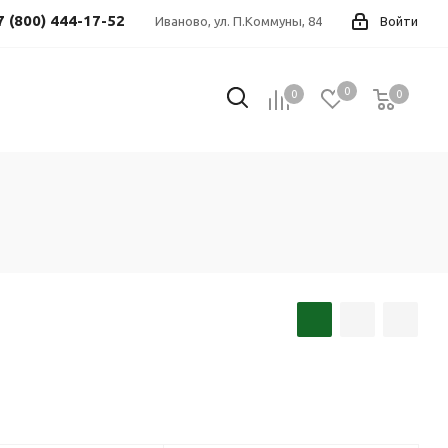
7 (800) 444-17-52
Иваново, ул. П.Коммуны, 84
Войти
0
0
0
0