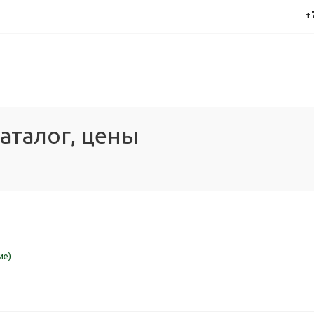
+
каталог, цены
ие)