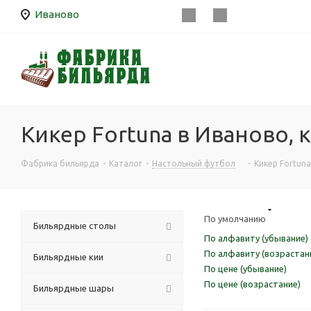
Иваново
Кикер Fortuna в Иваново, 
Фабрика бильярда
-
Каталог
-
Настольный футбол
-
Кикер Fortuna
По умолчанию
Бильярдные столы
По алфавиту (убывание)
По алфавиту (возрастан
Бильярдные кии
По цене (убывание)
По цене (возрастание)
Бильярдные шары