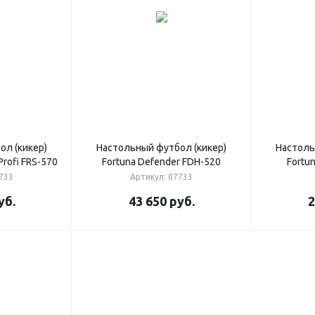
ол (кикер)
Настольный футбол (кикер)
Настоль
Profi FRS-570
Fortuna Defender FDH-520
Fortu
733
Артикул: 07733
уб.
43 650
руб.
2